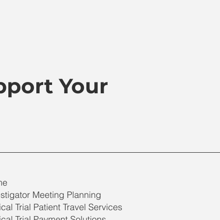
port Your
me
stigator Meeting Planning
ical Trial Patient Travel Services
ical Trial Payment Solutions