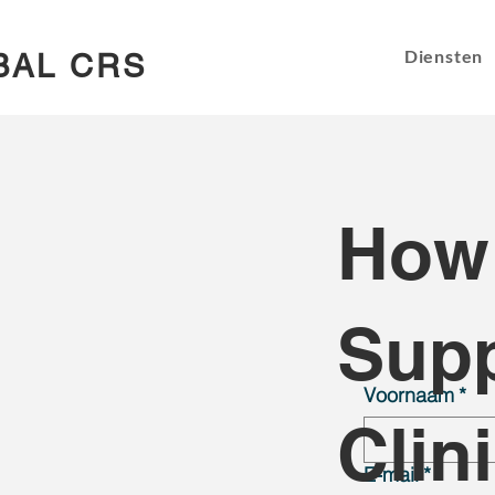
Diensten
BAL CRS
How
Supp
Voornaam
*
Clin
E-mail
*