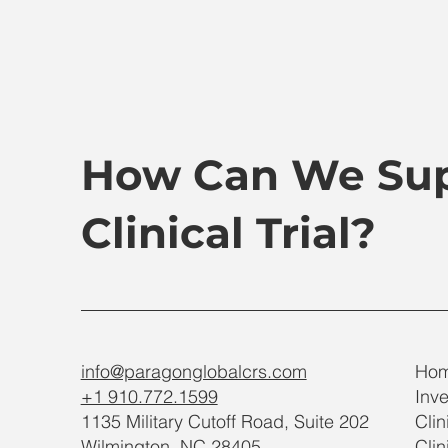
How Can We Sup
Clinical Trial?
info@paragonglobalcrs.com
Ho
+1 910.772.1599
Inve
1135 Military Cutoff Road, Suite 202
Clin
Wilmington, NC 28405
Clin