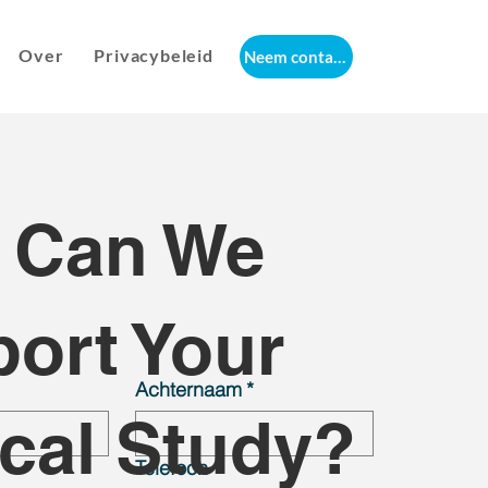
Over
Privacybeleid
Neem contact met ons op
 Can We
ort Your
Achternaam
*
ical Study?
Telefoon