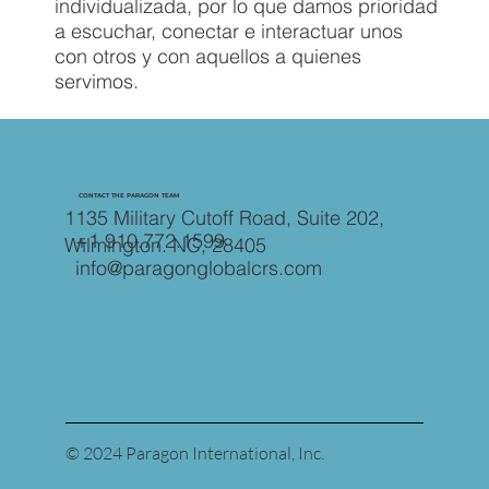
individualizada, por lo que damos prioridad
a escuchar, conectar e interactuar unos
con otros y con aquellos a quienes
servimos.
CONTACT THE PARAGON TEAM
1135 Military Cutoff Road, Suite 202,
+1 910.772.1599
Wilmington. NC, 28405
info@paragonglobalcrs.com
© 2024 Paragon International, Inc.